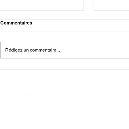
Commentaires
Rédigez un commentaire...
Recette des poivrons farcis
Recette du
à la protéine de soja
protéines de
pois carott
Accueil
Notre histoire
Les protéines de so
Toutes nos gamme