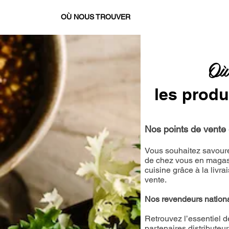
HELLO BIO
OÙ NOUS TROUVER
LES PROTÉINES DE SO
Où
les produ
Nos points de vente 
Vous souhaitez savoure
de chez vous en magasi
cuisine grâce à la livr
vente.
Nos revendeurs nation
Retrouvez l’essentiel 
partenaires distributeur