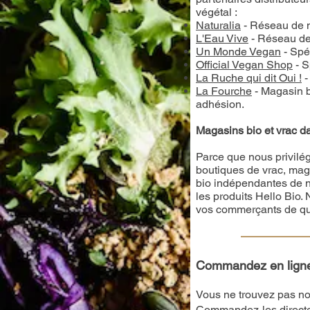
végétal :
Naturalia
- Réseau de 
L'Eau Vive
- Réseau de
Un Monde Vegan
- Spéc
Official Vegan Shop
- S
La Ruche qui dit Oui !
-
La Fourche
- Magasin b
adhésion.
Magasins bio et vrac d
Parce que nous privilég
boutiques de vrac, mag
bio indépendantes de n
les produits Hello Bio.
vos commerçants de qua
Commandez en lign
Vous ne trouvez pas no
Commandez-les direct