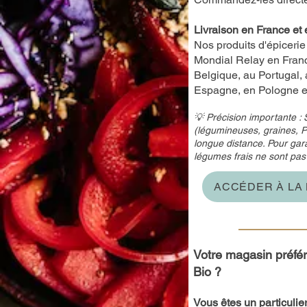
Livraison en France et 
Nos produits d'épicerie
Mondial Relay en Franc
Belgique, au Portugal,
Espagne, en Pologne et 
💡 Précision importante : 
(légumineuses, graines, P
longue distance. Pour garan
légumes frais ne sont pas 
ACCÉDER À LA 
Votre magasin préfé
Bio ?
Vous êtes un particulie